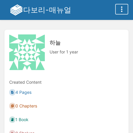
다보리-매뉴얼
하늘
User for 1 year
Created Content
4 Pages
0 Chapters
1 Book