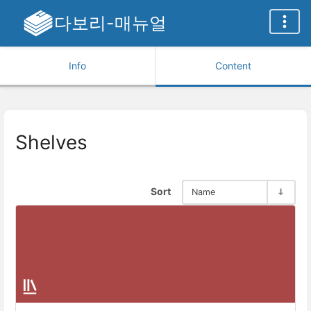
다보리-매뉴얼
Info
Content
Shelves
Sort
Name