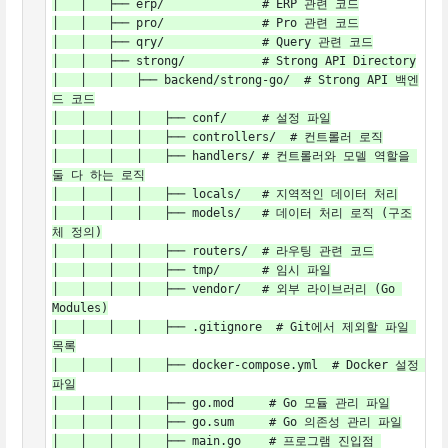
│   │   ├── erp/              # ERP 관련 코드

│   │   ├── pro/              # Pro 관련 코드

│   │   ├── qry/              # Query 관련 코드

│   │   ├── strong/           # Strong API Directory

│   │   │   ├── backend/strong-go/  # Strong API 백엔
드 코드

│   │   │   │   ├── conf/     # 설정 파일

│   │   │   │   ├── controllers/  # 컨트롤러 로직

│   │   │   │   ├── handlers/ # 컨트롤러와 모델 역할을 
둘 다 하는 로직

│   │   │   │   ├── locals/   # 지역적인 데이터 처리

│   │   │   │   ├── models/   # 데이터 처리 로직 (구조
체 정의)

│   │   │   │   ├── routers/  # 라우팅 관련 코드

│   │   │   │   ├── tmp/      # 임시 파일

│   │   │   │   ├── vendor/   # 외부 라이브러리 (Go 
Modules)

│   │   │   │   ├── .gitignore  # Git에서 제외할 파일 
목록

│   │   │   │   ├── docker-compose.yml  # Docker 설정 
파일

│   │   │   │   ├── go.mod     # Go 모듈 관리 파일

│   │   │   │   ├── go.sum     # Go 의존성 관리 파일

│   │   │   │   ├── main.go    # 프로그램 진입점 