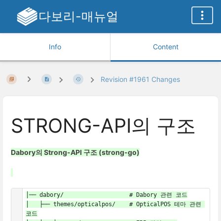
다보리-매뉴얼
Info
Content
Revision #1961 Changes
STRONG-API의 구조
Dabory의 Strong-API 구조 (strong-go)
│── dabory/                   # Dabory 관련 코드

│   ├── themes/opticalpos/    # OpticalPOS 테마 관련 
코드
