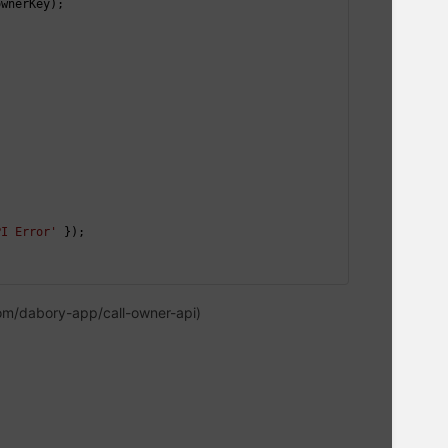
ownerKey);
PI Error'
 });
m/dabory-app/call-owner-api)