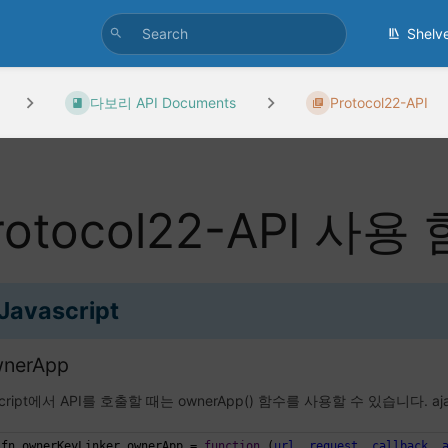
Shelv
다보리 API Documents
Protocol22-API
rotocol22-API 사
Javascript
wnerApp
Script에서 API를 호출할 때는 ownerApp() 함수를 사용할 수 있습니다.
.fn.ownerKeyLinker.ownerApp = 
function
 (
url
, 
request
, 
callback
, 