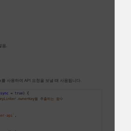
넣음.
ajax를 사용하여 API 요청을 보낼 때 사용됩니다.
async
 = 
true
) {
erKeyLinker.ownerKey를 추출하는 함수
ner-api`
,