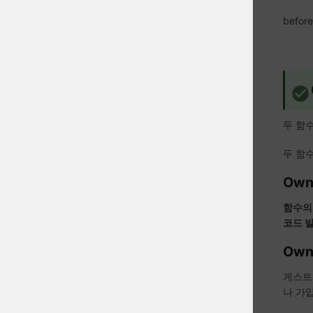
befor
두 함
두 함수
Own
함수의 
코드 
Own
게스트
나 가