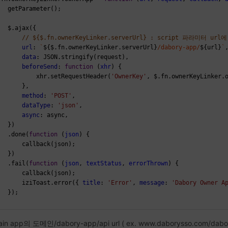
   getParameter();
   $.ajax({
// ${$.fn.ownerKeyLinker.serverUrl} : script 파라미터 url
url
: 
`
${$.fn.ownerKeyLinker.serverUrl}
/dabory-app/
${url}
`
data
: JSON.stringify(request),
beforeSend
: 
function
 (
xhr
) {
           xhr.setRequestHeader(
'OwnerKey'
, $.fn.ownerKeyLinker.
       },
method
: 
'POST'
,
dataType
: 
'json'
,
async
: async,
   })
   .done(
function
 (
json
) {
       callback(json);
   })
   .fail(
function
 (
json
, 
textStatus
, 
errorThrown
) {
       callback(json);
       iziToast.error({ 
title
: 
'Error'
, 
message
: 
'Dabory Owner A
   });
;
 main app의 도메인/dabory-app/api url ( ex. www.daborysso.com/dabo