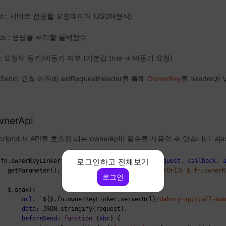
est : 서버로 전송할 요청데이터 (JSON형식)
back : 응답을 처리할 콜백함수
c : 요청의 동기/비동기 여부 (기본값 true -> 비동기 요청)
eSend: 요청 이전에 setRequestHeader를 통해
OwnerKey
를 header에 
wnerApi
Script에서 API를 호출할 때는 ownerApi() 함수를 사용할 수 있습니다. 
로그인하고 전체보기
.fn.ownerKeyLinker.ownerApi = 
function
 (
url
, 
request
, 
callback
, 
   getParameter(); 
// $.fn.ownerKeyLinker.serverUrl과 $.fn.own
로그인
   $.ajax({
url
: 
`
${$.fn.ownerKeyLinker.serverUrl}
/dabory-app/call-ow
data
: JSON.stringify(request),
beforeSend
: 
function
 (
xhr
) {