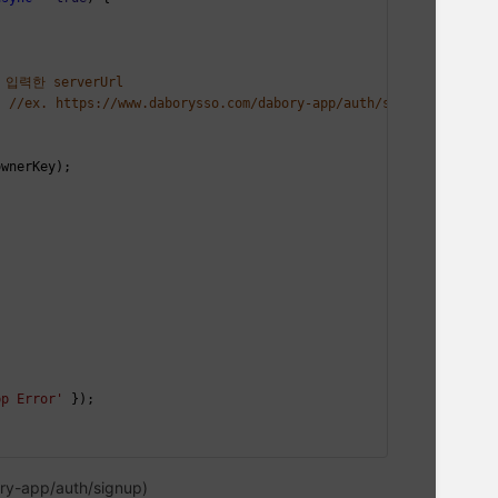
에 입력한 serverUrl
, 
//ex. https://www.daborysso.com/dabory-app/auth/signup
ownerKey);
pp Error'
 });
ry-app/auth/signup)