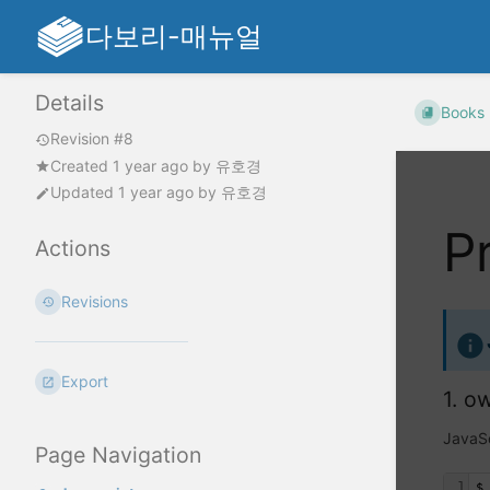
다보리-매뉴얼
Details
Books
Revision #8
Created
1 year ago
by
유호경
Updated
1 year ago
by
유호경
P
Actions
Revisions
Export
1. o
Java
Page Navigation
1
$