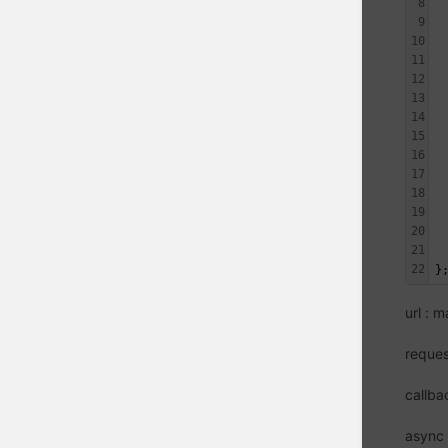
8
 
9
 
10
 
11
12
13
14
 
15
 
16
 
17
 
18
 
19
 
20
 
21
 
22
}
url :
requ
call
asyn