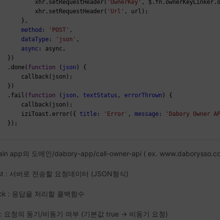
           xhr.setRequestHeader(
'OwnerKey'
, $.fn.ownerKeyLinker.
           xhr.setRequestHeader(
'Url'
, url);
       },
method
: 
'POST'
,
dataType
: 
'json'
,
async
: async,
   })
   .done(
function
 (
json
) {
       callback(json);
   })
   .fail(
function
 (
json
, 
textStatus
, 
errorThrown
) {
       callback(json);
       iziToast.error({ 
title
: 
'Error'
, 
message
: 
'Dabory Owner A
   });
;
 main app의 도메인/dabory-app/call-owner-api ( ex. www.daborysso.co
est : 서버로 전송할 요청데이터 (JSON형식)
back : 응답을 처리할 콜백함수
c : 요청의 동기/비동기 여부 (기본값 true -> 비동기 요청)