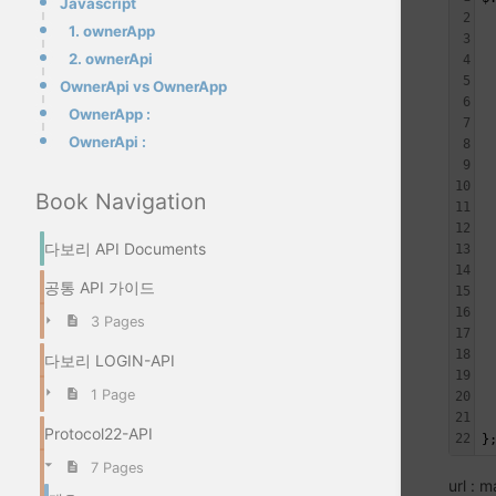
Javascript
2
 
1. ownerApp
3
2. ownerApi
4
 
5
OwnerApi vs OwnerApp
6
OwnerApp :
7
OwnerApi :
8
9
 
10
 
Book Navigation
11
12
다보리 API Documents
13
14
 
공통 API 가이드
15
 
16
 
3 Pages
17
 
18
 
다보리 LOGIN-API
19
 
1 Page
20
 
21
 
Protocol22-API
22
}
7 Pages
url :